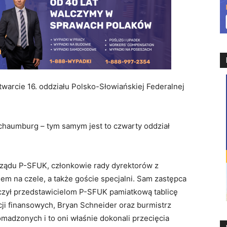
otwarcie 16. oddziału Polsko-Słowiańskiej Federalnej
Schaumburg – tym samym jest to czwarty oddział
arządu P-SFUK, członkowie rady dyrektorów z
 na czele, a także goście specjalni. Sam zastępca
ęczył przedstawicielom P-SFUK pamiatkową tablicę
cji finansowych, Bryan Schneider oraz burmistrz
madzonych i to oni właśnie dokonali przecięcia