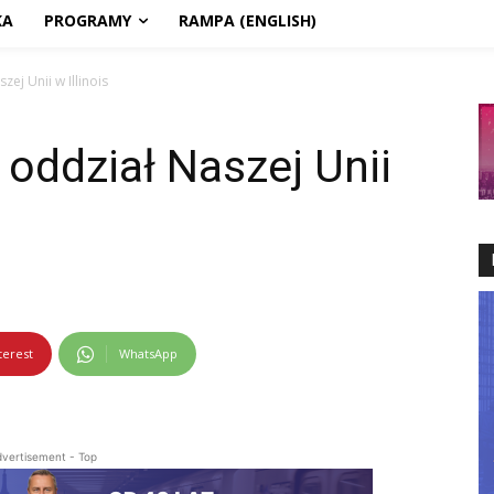
KA
PROGRAMY
RAMPA (ENGLISH)
ej Unii w Illinois
 oddział Naszej Unii
terest
WhatsApp
vertisement - Top