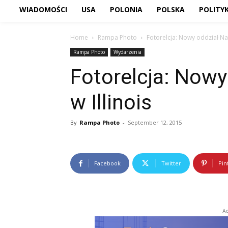
WIADOMOŚCI
USA
POLONIA
POLSKA
POLITY
Home
Rampa Photo
Fotorelcja: Nowy oddział Nasz
Rampa Photo
Wydarzenia
Fotorelcja: Nowy
w Illinois
By
Rampa Photo
-
September 12, 2015
Facebook
Twitter
Pin
Ad