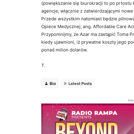
(powiększanie się biurokracji to po prtostu
agencje, włącznie z zatwierdzającymi nowe 
Przede wszystkim natomiast będzie pilnowa
Opiece Medycznej; ang. Affordable Care Act
Przypomnijmy, że Azar ma zastąpić Toma Pric
kiedy ujawnioni, iż prywatne koszty jego 
ponad milion dolarów.
T.
Bio
Latest Posts
Bio
Latest Posts
Redakcja
Adv