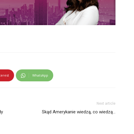
terest
WhatsApp
Next article
dy
Skąd Amerykanie wiedzą, co wiedzą…