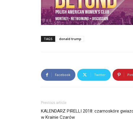
TAGS
donald trump
Facebook
Twitter
Pin
Previous article
KALENDARZ PIRELLI 2018: czarnoskóre gwiaz
w Krainie Czarów