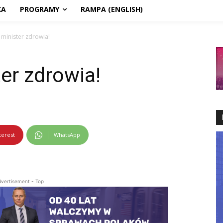
KA
PROGRAMY
RAMPA (ENGLISH)
 minister zdrowia!
er zdrowia!
terest
WhatsApp
vertisement - Top