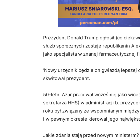
Prezydent Donald Trump ogłosił (co ciekaw
służb społecznych zostaje republikanin Ale
jako specjalista w znanej farmaceutycznej firm
‘Nowy urzędnik będzie on gwiazdą lepszej o
skwitował prezydent.
50-letni Azar pracował wcześniej jako wice
sekretarza HHS) w administracji b. prezyd
roku był związany ze wspomnianym między
i w pewnym okresie kierował jego największ
Jakie zdania stają przed nowym ministerm? 