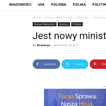
WIADOMOŚCI
USA
POLONIA
POLSKA
POLITY
Home
Rampa Wiadomości
Ameryka
Jest nowy
Rampa Wiadomości
Ameryka
Polityka
Jest nowy minist
By
Redakcja
-
November 15, 2017
Facebook
Twitter
Pin
Ad