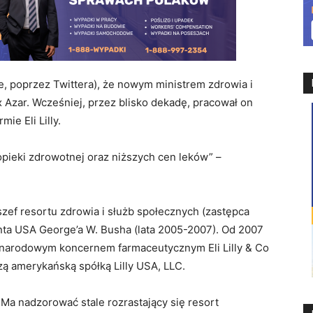
e, poprzez Twittera), że nowym ministrem zdrowia i
x Azar. Wcześniej, przez blisko dekadę, pracował on
ie Eli Lilly.
pieki zdrowotnej oraz niższych cen leków” –
szef resortu zdrowia i służb społecznych (zastępca
enta USA George’a W. Busha (lata 2005-2007). Od 2007
narodowym koncernem farmaceutycznym Eli Lilly & Co
ą amerykańską spółką Lilly USA, LLC.
Ma nadzorować stale rozrastający się resort