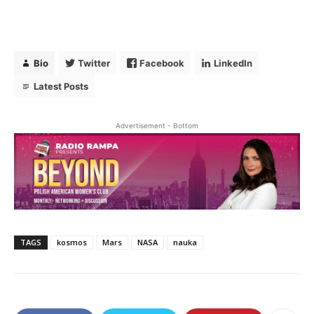
Bio
Twitter
Facebook
LinkedIn
Bio
Twitter
Facebook
LinkedIn
Latest Posts
Latest Posts
Monika Adamski
Advertisement - Bottom
Editor in Chief
at
Radio RAMPA
Redaktor Naczelna i współzałożycielka Radio
RAMPA. Absolwentka City University of New York,
gdzie ukończyła kierunki Media i Dziennikarstwo
oraz Politologia. 15 lat doświadczenia w zawodzie.
Należy do NYC Mayor Press Corps. Przeprowadziła
wywiady m.in. z Prezydentami Polski, najwyższymi
TAGS
kosmos
Mars
NASA
nauka
rangą politykami Nowego Jorku, przedstawicielami
kongresu amerykańskiego.