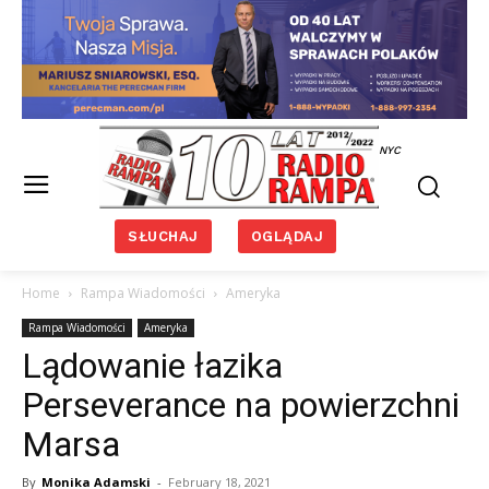
NYC
SŁUCHAJ
OGLĄDAJ
Home
Rampa Wiadomości
Ameryka
Rampa Wiadomości
Ameryka
Lądowanie łazika
Perseverance na powierzchni
Marsa
By
Monika Adamski
-
February 18, 2021