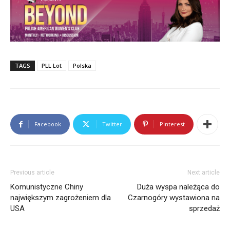
TAGS
PLL Lot
Polska
Facebook
Twitter
Pinterest
Previous article
Next article
Komunistyczne Chiny
Duża wyspa należąca do
największym zagrożeniem dla
Czarnogóry wystawiona na
USA
sprzedaż