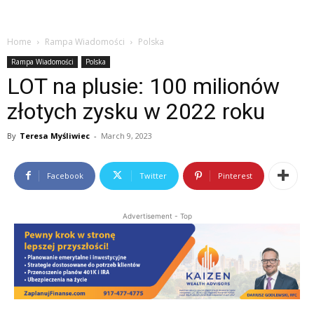
Home
Rampa Wiadomości
Polska
Rampa Wiadomości
Polska
LOT na plusie: 100 milionów
złotych zysku w 2022 roku
By
Teresa Myśliwiec
-
March 9, 2023
Facebook
Twitter
Pinterest
Advertisement - Top