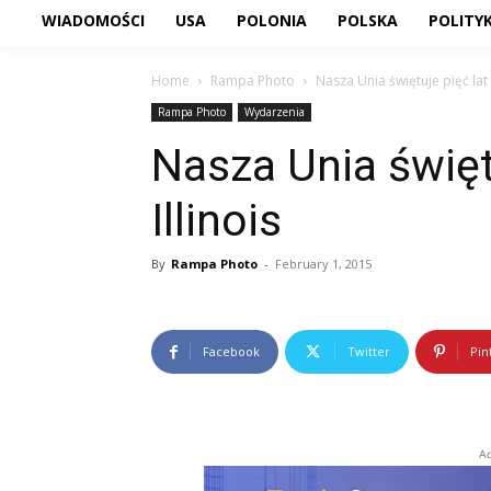
WIADOMOŚCI
USA
POLONIA
POLSKA
POLITY
Home
Rampa Photo
Nasza Unia świętuje pięć lat w
Rampa Photo
Wydarzenia
Nasza Unia święt
Illinois
By
Rampa Photo
-
February 1, 2015
Facebook
Twitter
Pin
Ad