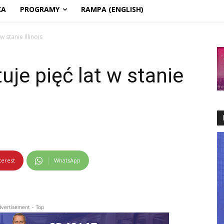
KA
PROGRAMY
RAMPA (ENGLISH)
 stanie Illinois
uje pięć lat w stanie
terest
WhatsApp
vertisement - Top