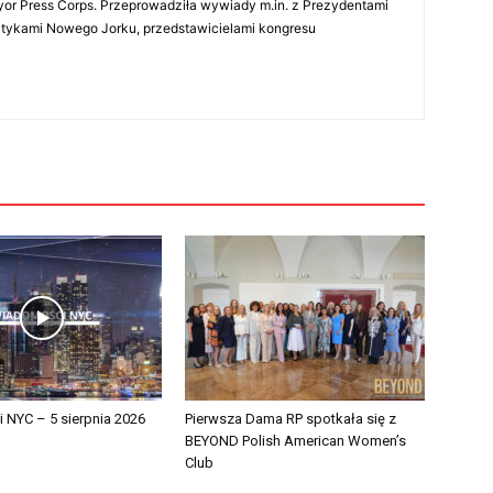
r Press Corps. Przeprowadziła wywiady m.in. z Prezydentami
litykami Nowego Jorku, przedstawicielami kongresu
NYC – 5 sierpnia 2026
Pierwsza Dama RP spotkała się z
BEYOND Polish American Women’s
Club