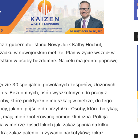
az z gubernator stanu Nowy Jork Kathy Hochul,
orządku w nowojorskim metrze. Plan w życie wszedł w
zystkim w osoby bezdomne. Na celu ma jedno: poprawę
ędzie 30 specjalnie powołanych zespołów, złożonych
u ds. Bezdomnych, osób wyszkolonych do pracy z
oby, które praktycznie mieszkają w metrze, do tego
y, jak np. pójście do przytułku. Osoby, które borykają
 mają mieć zaoferowaną pomoc kliniczną. Policja
w metrze zasad takich jak: zakaz spania na kilku
tra; zakaz palenia i używania narkotyków; zakaz