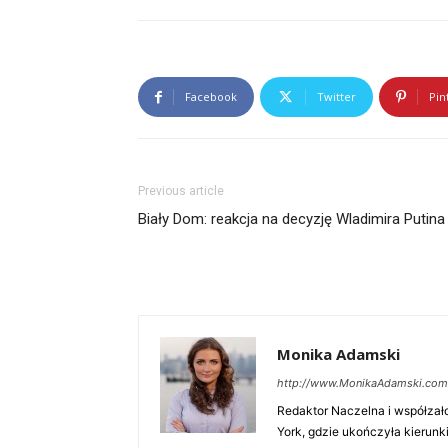
Facebook
Twitter
Pin
Previous article
Biały Dom: reakcja na decyzję Wladimira Putina
Monika Adamski
http://www.MonikaAdamski.com
Redaktor Naczelna i współzał
York, gdzie ukończyła kierunki