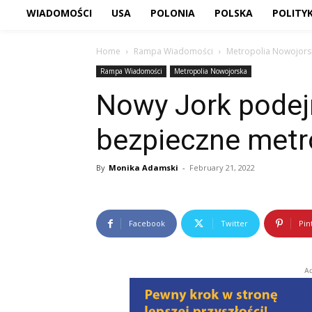
WIADOMOŚCI
USA
POLONIA
POLSKA
POLITY
Home
Rampa Wiadomości
Metropolia Nowojors
Rampa Wiadomości
Metropolia Nowojorska
Nowy Jork podej
bezpieczne metr
By
Monika Adamski
-
February 21, 2022
Facebook
Twitter
Pin
Ad