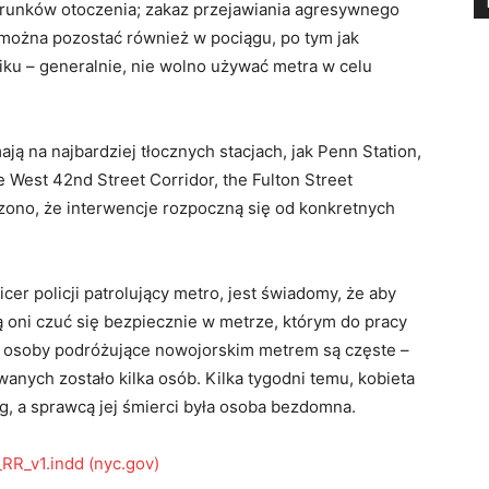
arunków otoczenia; zakaz przejawiania agresywnego
można pozostać również w pociągu, po tym jak
fiku – generalnie, nie wolno używać metra w celu
ą na najbardziej tłocznych stacjach, jak Penn Station,
e West 42nd Street Corridor, the Fulton Street
szono, że interwencje rozpoczną się od konkretnych
cer policji patrolujący metro, jest świadomy, że aby
ą oni czuć się bezpiecznie w metrze, którym do pracy
na osoby podróżujące nowojorskim metrem są częste –
anych zostało kilka osób. Kilka tygodni temu, kobieta
g, a sprawcą jej śmierci była osoba bezdomna.
RR_v1.indd (nyc.gov)