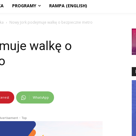
KA
PROGRAMY
RAMPA (ENGLISH)
ka
Nowy Jork podejmuje walkę o bezpieczne metro
muje walkę o
o
terest
WhatsApp
vertisement - Top