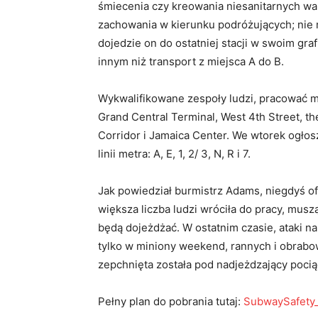
śmiecenia czy kreowania niesanitarnych w
zachowania w kierunku podróżujących; nie 
dojedzie on do ostatniej stacji w swoim gra
innym niż transport z miejsca A do B.
Wykwalifikowane zespoły ludzi, pracować maj
Grand Central Terminal, West 4th Street, th
Corridor i Jamaica Center. We wtorek ogło
linii metra: A, E, 1, 2/ 3, N, R i 7.
Jak powiedział burmistrz Adams, niegdyś ofi
większa liczba ludzi wróciła do pracy, musz
będą dojeżdżać. W ostatnim czasie, ataki 
tylko w miniony weekend, rannych i obrabow
zepchnięta została pod nadjeżdzający pocią
Pełny plan do pobrania tutaj:
SubwaySafety_