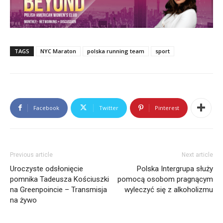
TAGS
NYC Maraton
polska running team
sport
Facebook
Twitter
Pinterest
Previous article
Next article
Uroczyste odsłonięcie
Polska Intergrupa służy
pomnika Tadeusza Kościuszki
pomocą osobom pragnącym
na Greenpoincie – Transmisja
wyleczyć się z alkoholizmu
na żywo