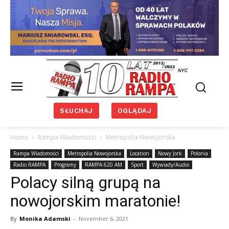
NYC
SŁUCHAJ
OGLĄDAJ
Home
Rampa Wiadomości
Metropolia Nowojorska
Rampa Wiadomości
Metropolia Nowojorska
Location
Nowy Jork
Polonia
Radio RAMPA
Programy
RAMPA 620 AM
Sport
Wywiady/Audio
Polacy silną grupą na
nowojorskim maratonie!
By
Monika Adamski
-
November 6, 2021