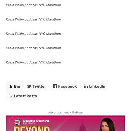
Kasia Wallin podczas NYC Marathon
Bio
Twitter
Facebook
LinkedIn
Latest Posts
Kasia Wallin podczas NYC Marathon
Monika Adamski
Editor in Chief
at
Radio RAMPA
Kasia Wallin podczas NYC Marathon
Redaktor Naczelna i współzałożycielka Radio
RAMPA. Absolwentka City University of New York,
Kasia Wallin podczas NYC Marathon
gdzie ukończyła kierunki Media i Dziennikarstwo
oraz Politologia. 15 lat doświadczenia w zawodzie.
Kasia Wallin podczas NYC Marathon
Należy do NYC Mayor Press Corps. Przeprowadziła
wywiady m.in. z Prezydentami Polski, najwyższymi
rangą politykami Nowego Jorku, przedstawicielami
kongresu amerykańskiego.
Bio
Twitter
Facebook
LinkedIn
Latest Posts
Advertisement - Bottom