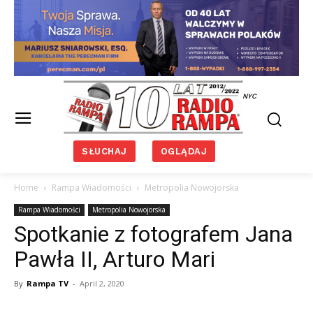
NYC
SŁUCHAJ
OGLĄDAJ
Home
Rampa Wiadomości
Metropolia Nowojorska
Rampa Wiadomości
Metropolia Nowojorska
Spotkanie z fotografem Jana
Pawła II, Arturo Mari
By
Rampa TV
-
April 2, 2020