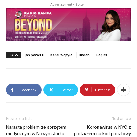
Advertisement - Bottom
TAGS
jan pawel ii
Karol Wojtyła
linden
Papież
Facebook
Twitter
Pinterest
Previous article
Next article
Narasta problem ze sprzętem
Koronawirus w NYC z
medycznym w Nowym Jorku
podziałem na kod pocztowy