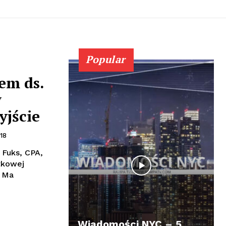
Popular
em ds.
w
yjście
18
Fuks, CPA,
tkowej
. Ma
Wiadomości NYC – 5