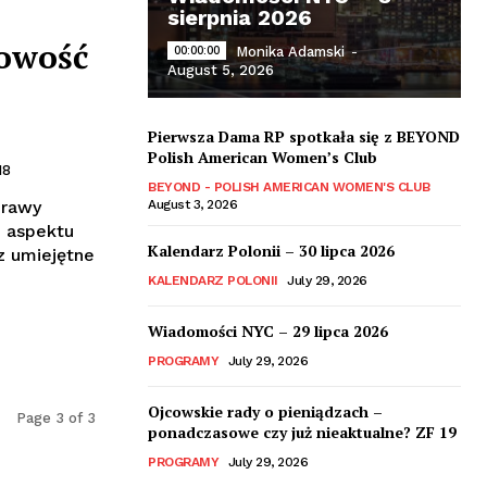
sierpnia 2026
kowość
00:00:00
Monika Adamski
-
August 5, 2026
Pierwsza Dama RP spotkała się z BEYOND
Polish American Women’s Club
18
BEYOND - POLISH AMERICAN WOMEN'S CLUB
prawy
August 3, 2026
 aspektu
Kalendarz Polonii – 30 lipca 2026
z umiejętne
KALENDARZ POLONII
July 29, 2026
Wiadomości NYC – 29 lipca 2026
PROGRAMY
July 29, 2026
Ojcowskie rady o pieniądzach –
Page 3 of 3
ponadczasowe czy już nieaktualne? ZF 19
PROGRAMY
July 29, 2026