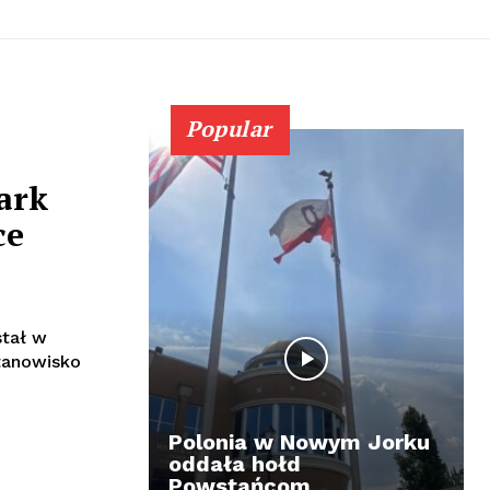
Popular
ark
ce
stał w
tanowisko
Polonia w Nowym Jorku
oddała hołd
Powstańcom