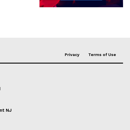
Privacy
Terms of Use
d
ent NJ