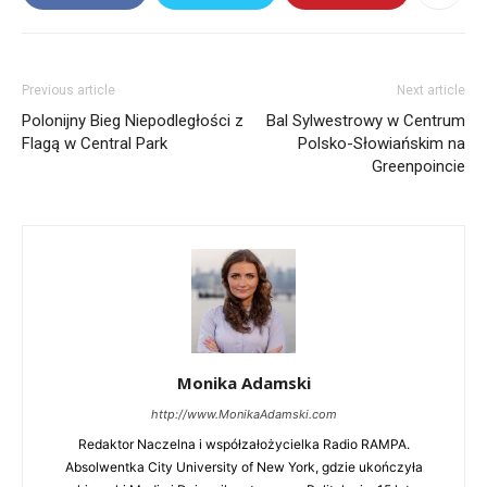
Previous article
Next article
Polonijny Bieg Niepodległości z
Bal Sylwestrowy w Centrum
Flagą w Central Park
Polsko-Słowiańskim na
Greenpoincie
Bio
Twitter
Facebook
LinkedIn
Monika Adamski
Latest Posts
http://www.MonikaAdamski.com
Redaktor Naczelna i współzałożycielka Radio RAMPA.
Monika Adamski
Absolwentka City University of New York, gdzie ukończyła
Editor in Chief
at
Radio RAMPA