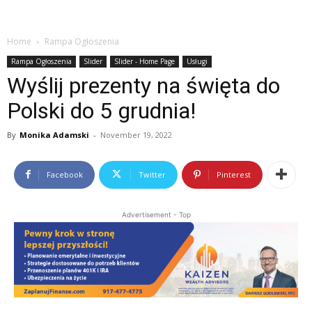
Home
Rampa Ogłoszenia
Rampa Ogłoszenia
Slider
Slider - Home Page
Usługi
Wyślij prezenty na święta do
Polski do 5 grudnia!
By
Monika Adamski
-
November 19, 2022
Facebook
Twitter
Pinterest
Advertisement - Top