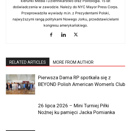
kierunki Media i Dziennikarstwo oraz Politologia. 15 lat
Redaktor Naczelna i współzałożycielka Radio
doświadczenia w zawodzie. Należy do NYC Mayor Press Corps.
RAMPA. Absolwentka City University of New York,
Przeprowadziła wywiady m.in. z Prezydentami Polski,
gdzie ukończyła kierunki Media i Dziennikarstwo
najwyższymi rangą politykami Nowego Jorku, przedstawicielami
oraz Politologia. 15 lat doświadczenia w zawodzie.
kongresu amerykańskiego.
Należy do NYC Mayor Press Corps. Przeprowadziła
wywiady m.in. z Prezydentami Polski, najwyższymi
rangą politykami Nowego Jorku, przedstawicielami
kongresu amerykańskiego.
RELATED ARTICLES
MORE FROM AUTHOR
Pierwsza Dama RP spotkała się z
BEYOND Polish American Women’s Club
26 lipca 2026 – Mini Turniej Piłki
Nożnej ku pamięci Jacka Pomianka