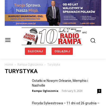
NYC
SŁUCHAJ
OGLĄDAJ
Home
Rampa Ogłoszenia
Turystyka
TURYSTYKA
Ostatki w Nowym Orleanie, Memphis i
Nashville
Rampa Ogloszenia
-
February 9, 2020
0
Floryda Sylwestrowa – 11 dni od 26 grudnia –