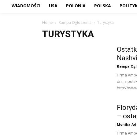
WIADOMOŚCI
USA
POLONIA
POLSKA
POLITY
Home
Rampa Ogłoszenia
Turystyka
TURYSTYKA
Ostatk
Nashvi
Rampa Ogl
Firma Ampo
dni, z pol
http://www
Floryd
– osta
Monika Ad
Firma Ampo