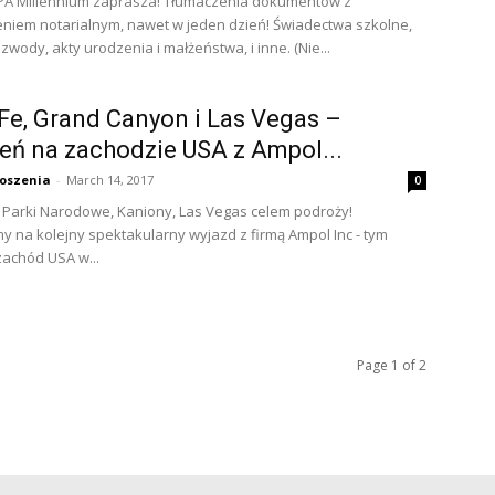
PA Millennium zaprasza! Tłumaczenia dokumentów z
niem notarialnym, nawet w jeden dzień! Świadectwa szkolne,
zwody, akty urodzenia i małżeństwa, i inne. (Nie...
Fe, Grand Canyon i Las Vegas –
eń na zachodzie USA z Ampol...
oszenia
-
March 14, 2017
0
 Parki Narodowe, Kaniony, Las Vegas celem podroży!
 na kolejny spektakularny wyjazd z firmą Ampol Inc - tym
achód USA w...
Page 1 of 2