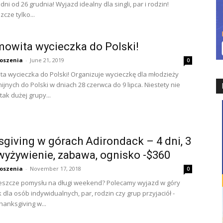
 dni od 26 grudnia! Wyjazd idealny dla singli, par i rodzin!
zcze tylko...
owita wycieczka do Polski!
oszenia
-
June 21, 2019
0
a wycieczka do Polski! Organizuje wycieczkę dla młodzieży
ijnych do Polski w dniach 28 czerwca do 9 lipca. Niestety nie
ak dużej grupy...
giving w górach Adirondack – 4 dni, 3
wyżywienie, zabawa, ognisko -$360
oszenia
-
November 17, 2018
0
eszcze pomysłu na długi weekend? Polecamy wyjazd w góry
 dla osób indywidualnych, par, rodzin czy grup przyjaciół -
hanksgiving w...