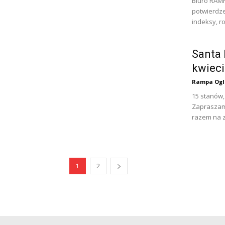
Biuro RAM
potwierdze
indeksy, ro
Santa 
kwieci
Rampa Ogl
15 stanów,
Zapraszamy
razem na z
1
2