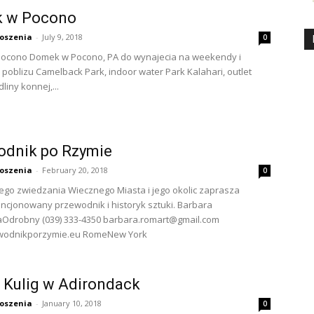
 w Pocono
oszenia
-
July 9, 2018
0
ocono Domek w Pocono, PA do wynajecia na weekendy i
 poblizu Camelback Park, indoor water Park Kalahari, outlet
dliny konnej,...
odnik po Rzymie
oszenia
-
February 20, 2018
0
go zwiedzania Wiecznego Miasta i jego okolic zaprasza
cencjonowany przewodnik i historyk sztuki. Barbara
aOdrobny (039) 333-4350
barbara.romart@gmail.com
odnikporzymie.eu RomeNew York
i Kulig w Adirondack
oszenia
-
January 10, 2018
0