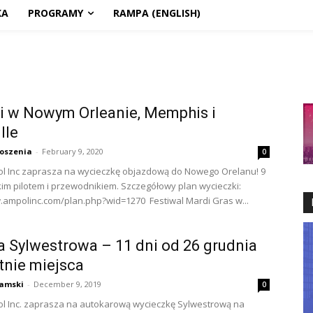
KA
PROGRAMY
RAMPA (ENGLISH)
i w Nowym Orleanie, Memphis i
lle
oszenia
-
February 9, 2020
0
l Inc zaprasza na wycieczkę objazdową do Nowego Orelanu! 9
skim pilotem i przewodnikiem. Szczegółowy plan wycieczki:
.ampolinc.com/plan.php?wid=1270 Festiwal Mardi Gras w...
a Sylwestrowa – 11 dni od 26 grudnia
tnie miejsca
amski
-
December 9, 2019
0
l Inc. zaprasza na autokarową wycieczkę Sylwestrową na