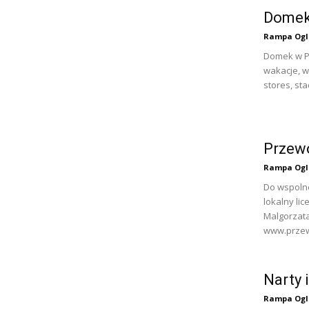
Domek
Rampa Ogl
Domek w P
wakacje, w
stores, sta
Przew
Rampa Ogl
Do wspolne
lokalny li
Malgorzat
www.przew
Narty 
Rampa Ogl