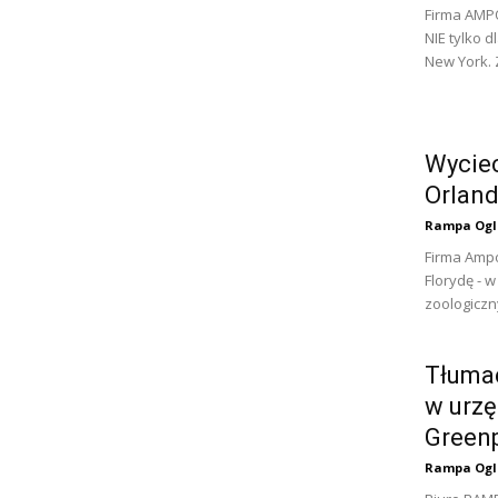
Firma AMPO
NIE tylko 
New York. 
Wyciec
Orland
Rampa Ogl
Firma Ampo
Florydę - 
zoologiczn
Tłumac
w urz
Green
Rampa Ogl