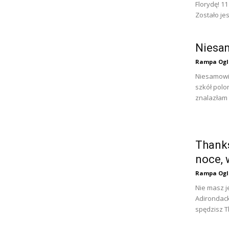
Florydę! 11
Zostało jes
Niesam
Rampa Ogl
Niesamowit
szkół polon
znalazłam t
Thanks
noce, 
Rampa Ogl
Nie masz j
Adirondack
spędzisz T