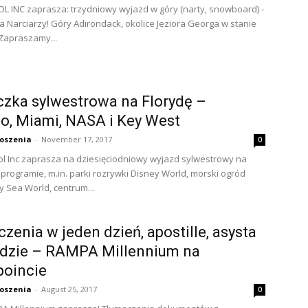
L INC zaprasza: trzydniowy wyjazd w góry (narty, snowboard) -
dla Narciarzy! Góry Adirondack, okolice Jeziora Georga w stanie
Zapraszamy...
zka sylwestrowa na Florydę –
o, Miami, NASA i Key West
oszenia
-
November 17, 2017
0
l Inc zaprasza na dziesięciodniowy wyjazd sylwestrowy na
w programie, m.in. parki rozrywki Disney World, morski ogród
y Sea World, centrum...
zenia w jeden dzień, apostille, asysta
ędzie – RAMPA Millennium na
poincie
oszenia
-
August 25, 2017
0