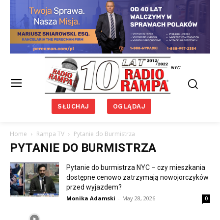
NYC
SŁUCHAJ
OGLĄDAJ
Home
Rampa TV
Pytanie do Burmistrza
PYTANIE DO BURMISTRZA
Pytanie do burmistrza NYC – czy mieszkania
dostępne cenowo zatrzymają nowojorczyków
przed wyjazdem?
Monika Adamski
-
May 28, 2026
0